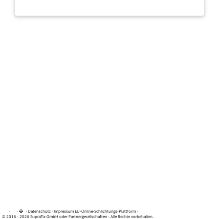
·
·
·
Datenschutz
·
Impressum
EU-Online-Schlichtungs-Plattform
·
© 2016 - 2026 SupraTix GmbH oder Partnergesellschaften - Alle Rechte vorbehalten.